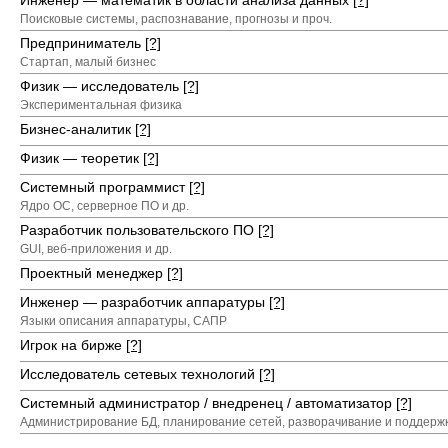
Инженер — математик в области анализа данных
[?]
Поисковые системы, распознавание, прогнозы и проч.
Предприниматель
[?]
Стартап, малый бизнес
Физик — исследователь
[?]
Экспериментальная физика
Бизнес-аналитик
[?]
Физик — теоретик
[?]
Системный программист
[?]
Ядро ОС, серверное ПО и др.
Разработчик пользовательского ПО
[?]
GUI, веб-приложения и др.
Проектный менеджер
[?]
Инженер — разработчик аппаратуры
[?]
Языки описания аппаратуры, САПР
Игрок на бирже
[?]
Исследователь сетевых технологий
[?]
Системный администратор / внедренец / автоматизатор
[?]
Администрирование БД, планирование сетей, разворачивание и поддержка