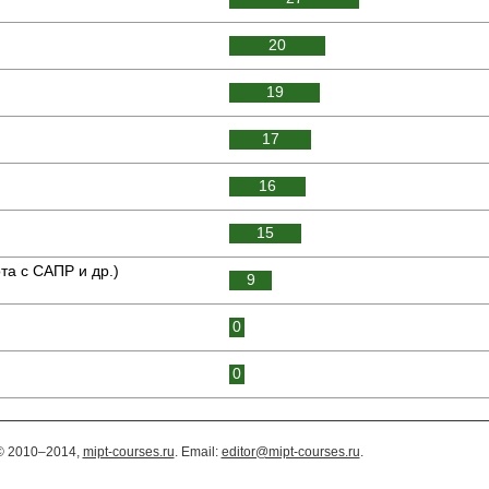
20
19
17
16
15
та с САПР и др.)
9
0
0
© 2010–2014,
mipt-courses.ru
. Email:
editor@mipt-courses.ru
.