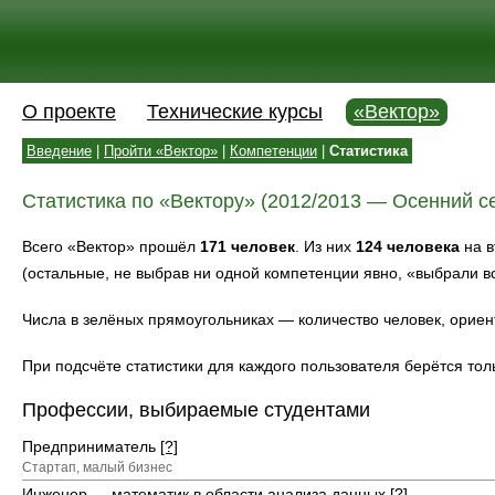
О проекте
Технические курсы
«Вектор»
Введение
|
Пройти «Вектор»
|
Компетенции
|
Статистика
Статистика по «Вектору» (2012/2013 — Осенний с
Всего «Вектор» прошёл
171 человек
. Из них
124 человека
на в
(остальные, не выбрав ни одной компетенции явно, «выбрали вс
Числа в зелёных прямоугольниках — количество человек, ори
При подсчёте статистики для каждого пользователя берётся тол
Профессии, выбираемые студентами
Предприниматель
[?]
Стартап, малый бизнес
Инженер — математик в области анализа данных
[?]