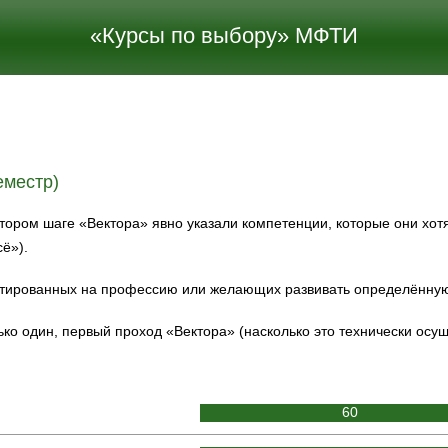
«Курсы по выбору» МФТИ
еместр)
тором шаге «Вектора» явно указали компетенции, которые они хотя
ё»).
ентированных на профессию или желающих развивать определённу
ько один, первый проход «Вектора» (насколько это технически осу
60