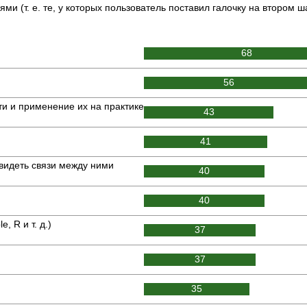
и (т. е. те, у которых пользователь поставил галочку на втором 
68
56
и и применение их на практике
43
41
видеть связи между ними
40
40
 R и т. д.)
37
37
35