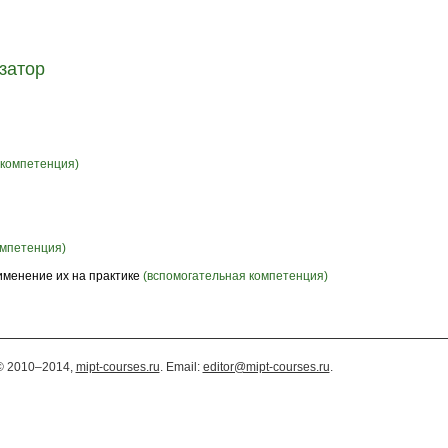
затор
 компетенция)
омпетенция)
именение их на практике
(вспомогательная компетенция)
© 2010–2014,
mipt-courses.ru
. Email:
editor@mipt-courses.ru
.